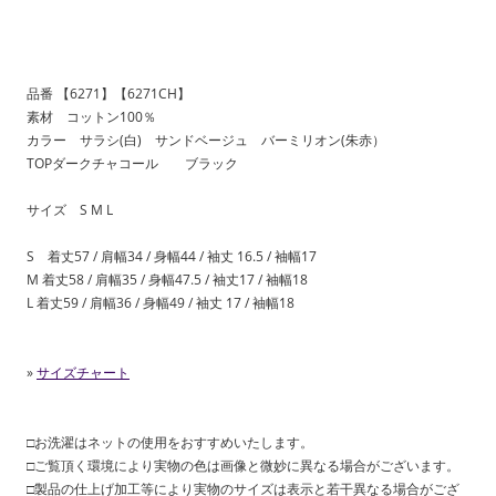
品番 【6271】【6271CH】
素材 コットン100％
カラー サラシ(白) サンドベージュ バーミリオン(朱赤）
TOPダークチャコール ブラック
サイズ S M L
S 着丈57 / 肩幅34 / 身幅44 / 袖丈 16.5 / 袖幅17
M 着丈58 / 肩幅35 / 身幅47.5 / 袖丈17 / 袖幅18
L 着丈59 / 肩幅36 / 身幅49 / 袖丈 17 / 袖幅18
»
サイズチャート
□お洗濯はネットの使用をおすすめいたします。
□ご覧頂く環境により実物の色は画像と微妙に異なる場合がございます。
□製品の仕上げ加工等により実物のサイズは表示と若干異なる場合がござ