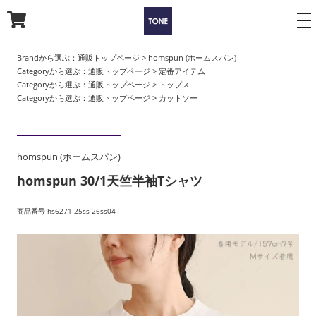
to
na
Brandから選ぶ：
通販トップページ
>
homspun (ホームスパン)
Categoryから選ぶ：
通販トップページ
>
定番アイテム
Categoryから選ぶ：
通販トップページ
>
トップス
Categoryから選ぶ：
通販トップページ
>
カットソー
homspun (ホームスパン)
homspun 30/1天竺半袖Tシャツ
商品番号 hs6271 25ss-26ss04