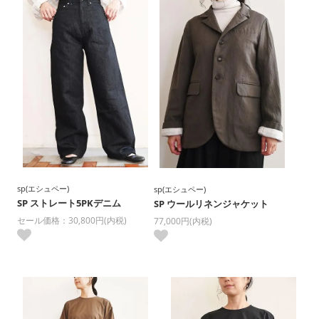
sp(エシュペー)
sp(エシュペー)
SP ストレート5PKデニム
SP ウールリネンジャケット
セール価格：30,800円(内税)
77,000円(内税)