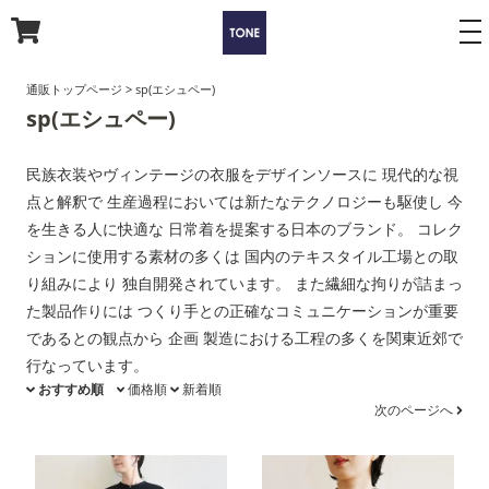
to
na
通販トップページ
>
sp(エシュペー)
sp(エシュペー)
民族衣装やヴィンテージの衣服をデザインソースに 現代的な視
点と解釈で 生産過程においては新たなテクノロジーも駆使し 今
を生きる人に快適な 日常着を提案する日本のブランド。 コレク
ションに使用する素材の多くは 国内のテキスタイル工場との取
り組みにより 独自開発されています。 また繊細な拘りが詰まっ
た製品作りには つくり手との正確なコミュニケーションが重要
であるとの観点から 企画 製造における工程の多くを関東近郊で
行なっています。
おすすめ順
価格順
新着順
次のページへ