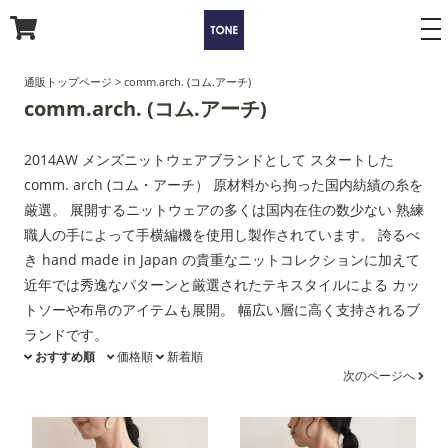
to
na
通販トップページ
>
comm.arch. (コム.アーチ)
comm.arch. (コム.アーチ)
2014AW メンズニットウェアブランドとして スタートした
comm. arch (コム・アーチ） 原材料から拘った国内紡績の糸を
厳選。 展開するニットウェアの多くは国内在住の数少ない 熟練
職人の手によって手横編機を使用し製作されています。 誇るべ
き hand made in Japan の貴重なニットコレクションに加えて
近年では秀逸なパターンと厳選されたテキスタイルによる カッ
トソーや布帛のアイテムも展開。 幅広い層に高く支持されるブ
ランドです。
おすすめ順
価格順
新着順
次のページへ