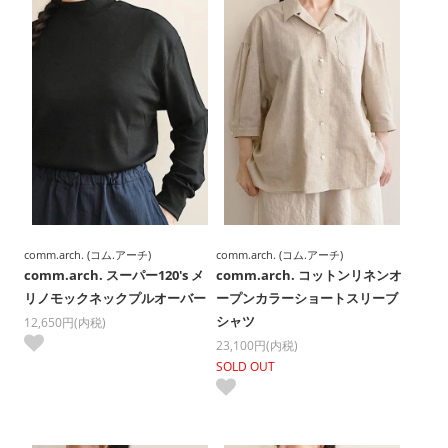
comm.arch. (コム.アーチ)
comm.arch. (コム.アーチ)
comm.arch. スーパー120's メ
comm.arch. コットンリネンオ
リノモックネックプルオーバー
ープンカラーショートスリーブ
シャツ
12,650円(内税)
23,100円(内税)
SOLD OUT