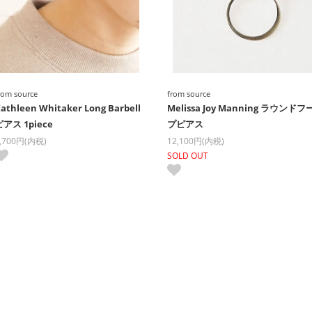
rom source
from source
athleen Whitaker Long Barbell
Melissa Joy Manning ラウンドフ
ピアス 1piece
プピアス
,700円(内税)
12,100円(内税)
SOLD OUT