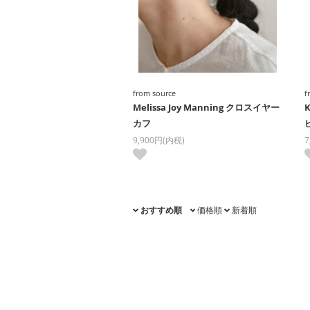
from source
f
Melissa Joy Manning クロスイヤー
K
カフ
9,900円(内税)
7
おすすめ順
価格順
新着順