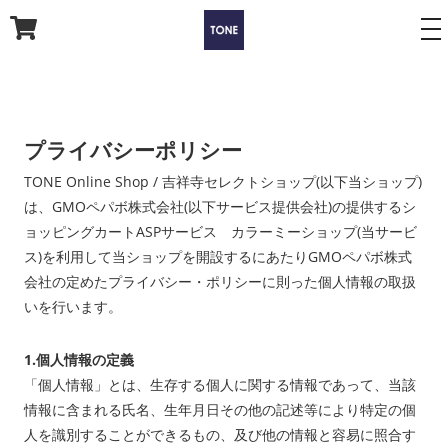
to
na
プライバシーポリシー
TONE Online Shop / 吉祥寺セレクトショップ(以下当ショップ)
は、
GMOペパボ株式会社
(以下サービス提供会社)の提供するシ
ョッピングカートASPサービス
カラーミーショップ
(当サービ
ス)を利用して当ショップを開設するにあたりGMOペパボ株式
会社の定めた
プライバシー・ポリシー
に則った個人情報の取扱
いを行います。
1.個人情報の定義
「個人情報」とは、生存する個人に関する情報であって、当該
情報に含まれる氏名、生年月日その他の記述等により特定の個
人を識別することができるもの、及び他の情報と容易に照合す