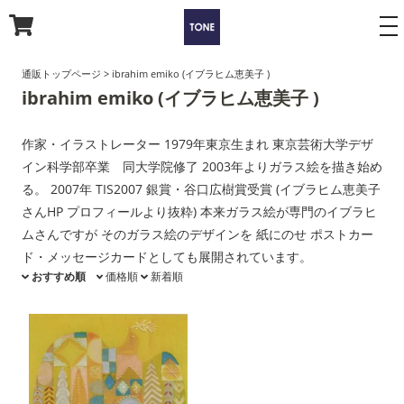
to
na
通販トップページ
>
ibrahim emiko (イブラヒム恵美子 )
ibrahim emiko (イブラヒム恵美子 )
作家・イラストレーター 1979年東京生まれ 東京芸術大学デザ
イン科学部卒業 同大学院修了 2003年よりガラス絵を描き始め
る。 2007年 TIS2007 銀賞・谷口広樹賞受賞 (イブラヒム恵美子
さんHP プロフィールより抜粋) 本来ガラス絵が専門のイブラヒ
ムさんですが そのガラス絵のデザインを 紙にのせ ポストカー
ド・メッセージカードとしても展開されています。
おすすめ順
価格順
新着順