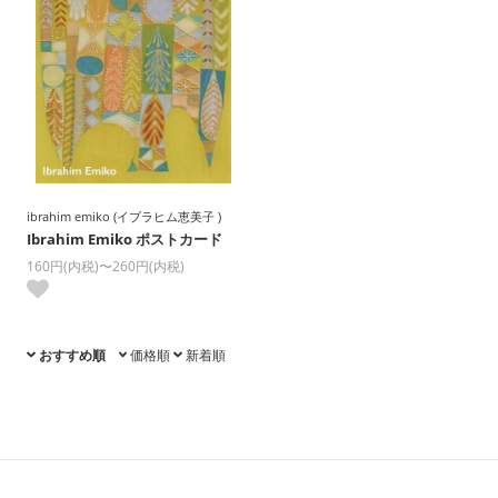
ibrahim emiko (イブラヒム恵美子 )
Ibrahim Emiko ポストカード
160円(内税)〜260円(内税)
おすすめ順
価格順
新着順