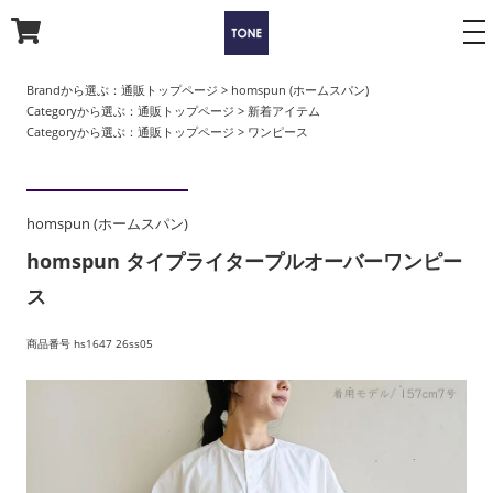
to
na
Brandから選ぶ：
通販トップページ
>
homspun (ホームスパン)
Categoryから選ぶ：
通販トップページ
>
新着アイテム
Categoryから選ぶ：
通販トップページ
>
ワンピース
homspun (ホームスパン)
homspun タイプライタープルオーバーワンピー
ス
商品番号 hs1647 26ss05