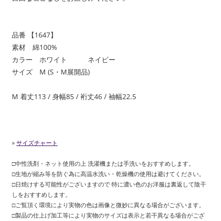
品番 【1647】
素材 綿100%
カラー ホワイト ネイビー
サイズ M (S・M展開品)
M 着丈113 / 身幅85 / 裄丈46 / 袖幅22.5
»
サイズチャート
□中性洗剤・ネット使用の上 洗濯機または手洗いをおすすめします。
□生地が縮み等を防ぐ為に高温水洗い・乾燥機の使用は避けてください。
□日焼けする可能性がございますので 特に濃い色のお洋服は裏返して陰干
しをおすすめします。
□ご覧頂く環境により実物の色は画像と微妙に異なる場合がございます。
□製品の仕上げ加工等により実物のサイズは表示と若干異なる場合がござ