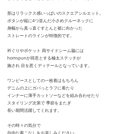
形はリラックス感いっぱいのスクエアシルエット。
ボタンが縦に4つ並んだ小さめクルーネックに
身幅から真っ直ぐすとんと裾に向かった
ストレートのラインが特徴的です。
衿ぐりやポケット 両サイドシーム脇には
homspunが得意とする極太ステッチが
施され 目を惹くディテールとなっています。
ワンピースとしての一枚着はもちろん
デニムの上にガバっとラフに着たり
インナーに薄手カットソーなどを組み合わせたり
スタイリング次第で 季節をまたぎ
長い期間活躍してくれます。
その時々の気分で
自由な着こなしをお楽しみください。