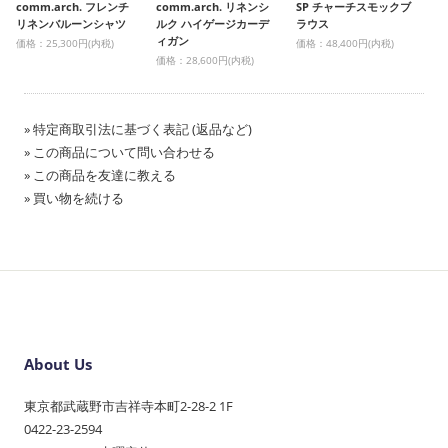
comm.arch. フレンチ
comm.arch. リネンシ
SP チャーチスモックブ
リネンバルーンシャツ
ルク ハイゲージカーデ
ラウス
ィガン
価格：25,300円(内税)
価格：48,400円(内税)
価格：28,600円(内税)
» 特定商取引法に基づく表記 (返品など)
» この商品について問い合わせる
» この商品を友達に教える
» 買い物を続ける
About Us
東京都武蔵野市吉祥寺本町2-28-2 1F
0422-23-2594