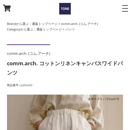
to
na
Brandから選ぶ：
通販トップページ
>
comm.arch. (コム.アーチ)
Categoryから選ぶ：
通販トップページ
>
パンツ
comm.arch. (コム.アーチ)
comm.arch. コットンリネンキャンバスワイドパ
ンツ
商品番号 ca26ss02