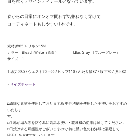
目を惹くデザインディテールとなっています。
春からの日常にオンオフ問わず気兼ねなく穿けて
コーディネートもしやすい1本です。
素材 綿85％ リネン15%
カラー Bleach White（真白） Lilac Gray （ブルーグレー）
サイズ 1
1 総丈99.5 / ウエスト70～96 / ヒップ110 / わたり幅37 / 股下70 / 股上32
»
サイズチャート
□繊細な素材を使用しております為 中性洗剤を使用した手洗いをおすすめ
いたしま
す。
□生地が縮み等を防ぐ為に高温水洗い・乾燥機の使用は避けてください。
□日焼けする可能性がございますので 特に濃い色のお洋服は裏返して
陰干しをおすすめいたします。