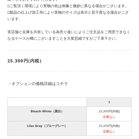
□ご覧頂く環境により実物の色は画像と微妙に異なる場合がございます。
□製品の仕上げ加工等により実物のサイズは表示と若干異なる場合がござ
います。
実店舗と在庫を共有している為売り違いによりご注文品をご用意できなく
なるケースが稀にございますことを大変恐縮ですがご了承下さい。
25,300円(内税)
・
オプションの価格詳細はコチラ
1
Bleach White（真白）
25,300円(内税)
在庫なし
Lilac Gray（ブルーグレー）
25,300円(内税)
在庫なし