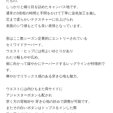
たもの。
しっかりと織り目を詰めたキャンバス地です。
通常の3倍程の時間と手間をかけて丁寧に染色加工を施し
芯まで柔らかいテクスチャーに仕上げられ
表面のシワ感もとても良い表情となっています。
形はここ数シーズン定番的にエントリーされている
セミワイドテーパード。
ウエスト・ヒップには程よいゆとりがあり
わたり幅もやや広め。
裾に向かって緩やかにテーパードするレッグラインが特徴的で
す。
爽やかでリラックス感のある穿き心地も魅力。
ウエストには内ひもまた両サイドに
アジャスターボタンも配され
穿く方の背格好や 穿き心地の好みで調整が可能です。
またその白いボタンはトップスをインした際