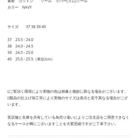
素材 コットン ソール ラバー(ゴム)ソール
カラー NAVY
サイズ 37 38 39 40
37 23.5 - 24.0
38 24.0 - 24.5
39 24.5 - 25.0
40 25.0 - 25.5（単位/cm）
□ご覧頂く環境により実物の色は画像と微妙に異なる場合がございます。
□製品の仕上げ加工等により実物のサイズは表示と若干異なる場合がござ
います。
実店舗と在庫を共有している為売り違いによりご注文品をご用意できなく
なるケースが稀にございますことを大変恐縮ですがご了承下さい。