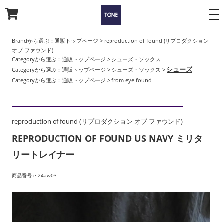
to
na
Brandから選ぶ：
通販トップページ
>
reproduction of found (リプロダクション
オブ ファウンド)
Categoryから選ぶ：
通販トップページ
>
シューズ・ソックス
シューズ
Categoryから選ぶ：
通販トップページ
>
シューズ・ソックス
>
Categoryから選ぶ：
通販トップページ
>
from eye found
reproduction of found (リプロダクション オブ ファウンド)
REPRODUCTION OF FOUND US NAVY ミリタ
リートレイナー
商品番号 ef24aw03