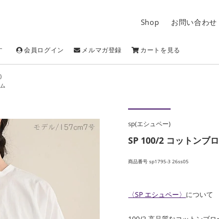
Shop
お問い合わせ
す
会員ログイン
メルマガ登録
カートを見る
)
ム
sp(エシュペー)
SP 100/2 コット
商品番号 sp1795-3 26ss05
〈SP エシュペー〉
について
100/2 高品質なコットンブ