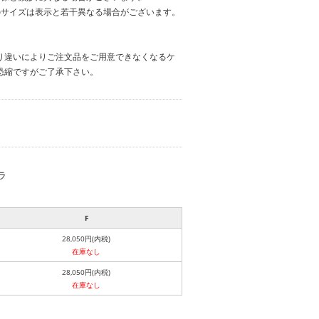
のサイズは表示と若干異なる場合がございます。
り違いによりご注文品をご用意できなくなるケ
恐縮ですがご了承下さい。
ラ
F
28,050円(内税)
在庫なし
28,050円(内税)
在庫なし