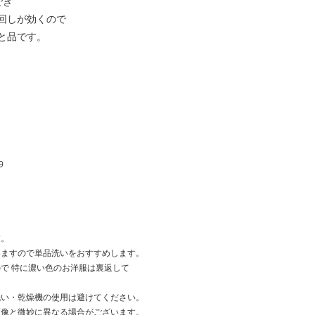
でき
回しが効くので
と品です。
9
す。
いますので単品洗いをおすすめします。
で 特に濃い色のお洋服は裏返して
洗い・乾燥機の使用は避けてください。
画像と微妙に異なる場合がございます。