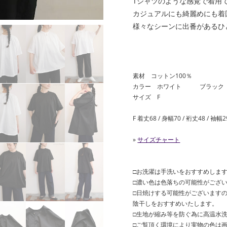
Tシャツのような感覚で着用
カジュアルにも綺麗めにも着
様々なシーンに出番があるひ
素材 コットン100％
カラー ホワイト ブラック
サイズ F
F 着丈68 / 身幅70 / 裄丈48 / 袖幅2
»
サイズチャート
□お洗濯は手洗いをおすすめしま
□濃い色は色落ちの可能性がござ
□日焼けする可能性がございますの
陰干しをおすすめいたします。
□生地が縮み等を防ぐ為に高温水
□ご覧頂く環境により実物の色は