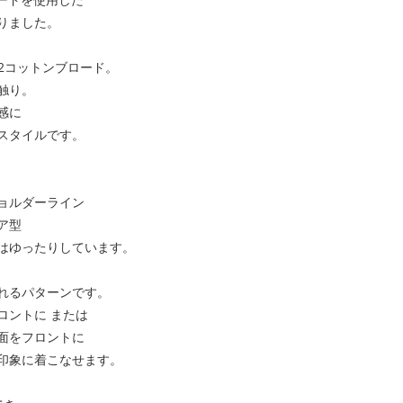
りました。
/2コットンブロード。
触り。
感に
スタイルです。
ョルダーライン
ア型
はゆったりしています。
れるパターンです。
ロントに または
面をフロントに
印象に着こなせます。