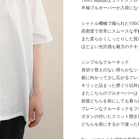
半袖プルオーバーが入荷にな
シャトル機械で織られた100
高密度で非常にスムースな手
また柔らかくしっとりした質
ほどよい光沢感も魅力のテキ
シンプルなクルーネック
肩切り替えのない滑らかなシ
裾に向かって少し広がるフレ
キリッと詰まった襟ぐり以外
またこちらのプルオーバーは
前後どちらを前にしても着ら
プレーンなクルーネックをフ
ボタンの付いたスリット開き
どちらを前にするかで違った