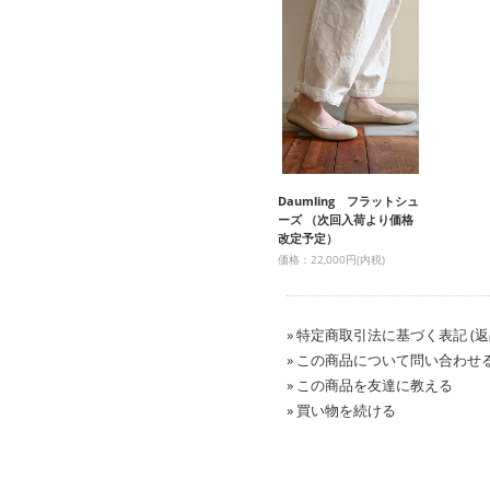
Daumling フラットシュ
ーズ （次回入荷より価格
改定予定）
価格：22,000円(内税)
» 特定商取引法に基づく表記 (返
» この商品について問い合わせ
» この商品を友達に教える
» 買い物を続ける