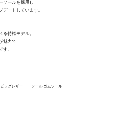
ーソールを採用し
プデートしています。
れる特権モデル。
が魅力で
です。
ル ピッグレザー ソール ゴムソール