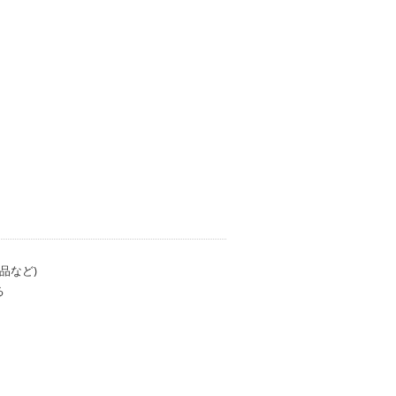
品など)
る