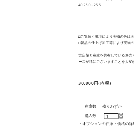
40 25.0 - 25.5
□ご覧頂く環境により実物の色は
□製品の仕上げ加工等により実物
実店舗と在庫を共有している為売
ースが稀にございますことを大変
30,800円(内税)
在庫数
残りわずか
購入数
・
オプションの在庫・価格の詳