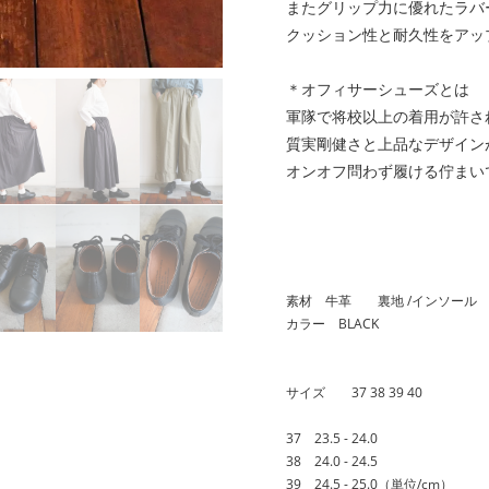
またグリップ力に優れたラバ
クッション性と耐久性をアッ
＊オフィサーシューズとは
軍隊で将校以上の着用が許さ
質実剛健さと上品なデザイン
オンオフ問わず履ける佇まい
素材 牛革 裏地 /インソー
カラー BLACK
サイズ 37 38 39 40
37 23.5 - 24.0
38 24.0 - 24.5
39 24.5 - 25.0（単位/cm）