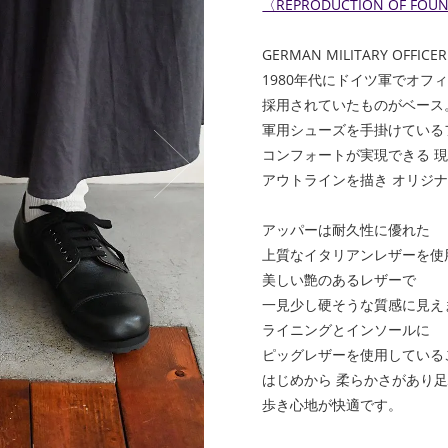
〈REPRODUCTION OF FOU
GERMAN MILITARY OFFICER
1980年代にドイツ軍でオフ
採用されていたものがベース
軍用シューズを手掛けている
コンフォートが実現できる 
アウトラインを描き オリジ
アッパーは耐久性に優れた
上質なイタリアンレザーを使
美しい艶のあるレザーで
一見少し硬そうな質感に見え
ライニングとインソールに
ピッグレザーを使用している
はじめから 柔らかさがあり
歩き心地が快適です。