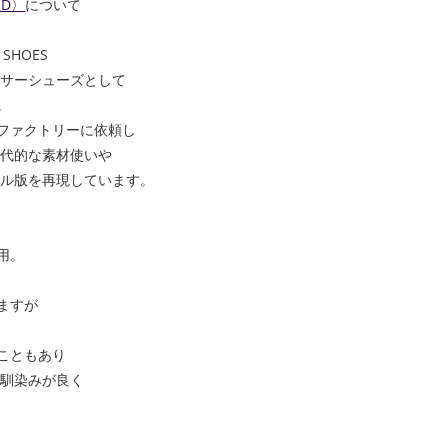
ND〉
について
 SHOES
ィサーシューズとして
。
ファクトリーに依頼し
現代的な素材使いや
ナル版を再現しています。
用。
ますが
こともあり
足馴染みが良く