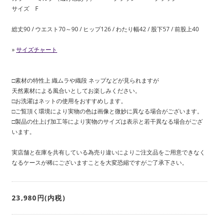
サイズ F
総丈90 / ウエスト70～90 / ヒップ126 / わたり幅42 / 股下57 / 前股上40
»
サイズチャート
□素材の特性上 織ムラや織段 ネップなどが見られますが
天然素材による風合いとしてお楽しみください。
□お洗濯はネットの使用をおすすめします。
□ご覧頂く環境により実物の色は画像と微妙に異なる場合がございます。
□製品の仕上げ加工等により実物のサイズは表示と若干異なる場合がござ
います。
実店舗と在庫を共有している為売り違いによりご注文品をご用意できなく
なるケースが稀にございますことを大変恐縮ですがご了承下さい。
23,980円(内税)