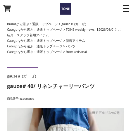
to
na
Brandから選ぶ：
通販トップページ
>
gauze＃ (ガーゼ）
Categoryから選ぶ：
通販トップページ
>
TONE weekly news 【2026/08/01】ご
紹介・スタッフ着用アイテム
Categoryから選ぶ：
通販トップページ
>
新着アイテム
Categoryから選ぶ：
通販トップページ
>
パンツ
Categoryから選ぶ：
通販トップページ
>
from artisanal
gauze＃ (ガーゼ）
gauze# 40/ リネンチャーリーパンツ
商品番号 gz26msf06