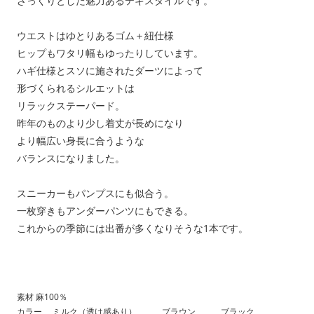
ざっくりとした魅力あるテキスタイルです。
ウエストはゆとりあるゴム＋紐仕様
ヒップもワタリ幅もゆったりしています。
ハギ仕様とスソに施されたダーツによって
形づくられるシルエットは
リラックステーパード。
昨年のものより少し着丈が長めになり
より幅広い身長に合うような
バランスになりました。
スニーカーもパンプスにも似合う。
一枚穿きもアンダーパンツにもできる。
これからの季節には出番が多くなりそうな1本です。
素材 麻100％
カラー ミルク（透け感あり） ブラウン ブラック