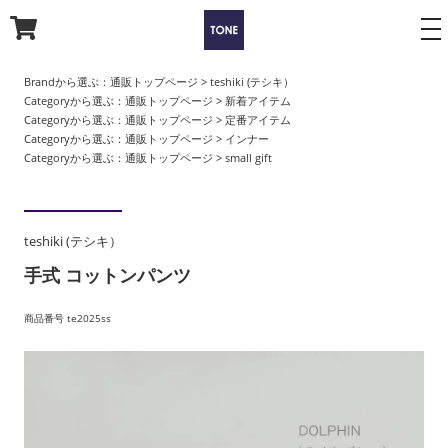
to
na
Brandから選ぶ：
通販トップページ
>
teshiki (テシキ）
Categoryから選ぶ：
通販トップページ
>
新着アイテム
Categoryから選ぶ：
通販トップページ
>
定番アイテム
Categoryから選ぶ：
通販トップページ
>
インナー
Categoryから選ぶ：
通販トップページ
>
small gift
teshiki (テシキ）
手式 コットンパンツ
商品番号 te2025ss