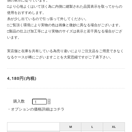
側の表示に従っています。
□より心地よくはいて頂く為に内側に縫製された品質表示を取ってからの
使用をおすすめします。
糸が少し出ているので引っ張って外してください。
□ご覧頂く環境により実物の色は画像と微妙に異なる場合がございます。
□製品の仕上げ加工等により実物のサイズは表示と若干異なる場合がござ
います。
実店舗と在庫を共有している為売り違いによりご注文品をご用意できなく
なるケースが稀にございますことを大変恐縮ですがご了承下さい。
4,180円(内税)
購入数
・
オプションの価格詳細はコチラ
M
L
XL